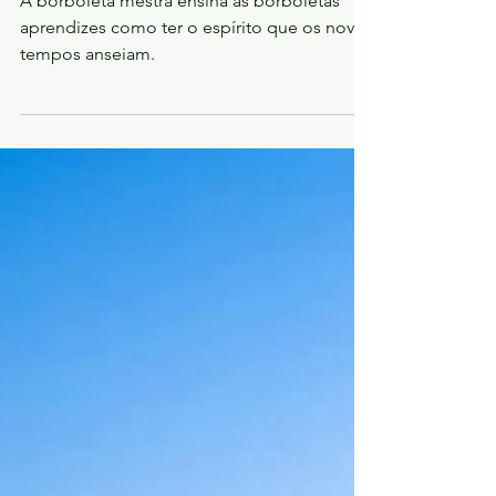
Aprenda liderança em a
fábula da borboleta mestra
A borboleta mestra ensina as borboletas
aprendizes como ter o espírito que os novos
tempos anseiam.