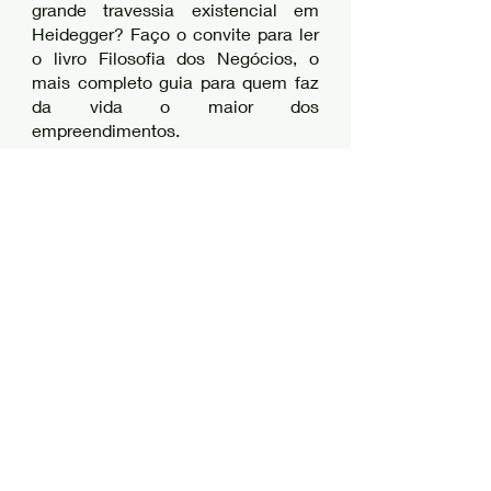
grande travessia existencial em 
Heidegger? Faço o convite para ler 
o livro Filosofia dos Negócios, o 
mais completo guia para quem faz 
da vida o maior dos 
empreendimentos. 
Home | Filosofia dos negócios 
(filosofiadosnegocios.com)
existência
Heidegger
alteridade
A Natureza do Empreendedor
Posts recentes
Ver tudo