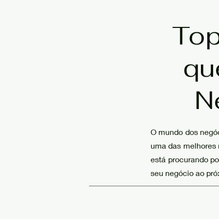
Top
qu
N
O mundo dos negóc
uma das melhores ma
está procurando por
seu negócio ao próx