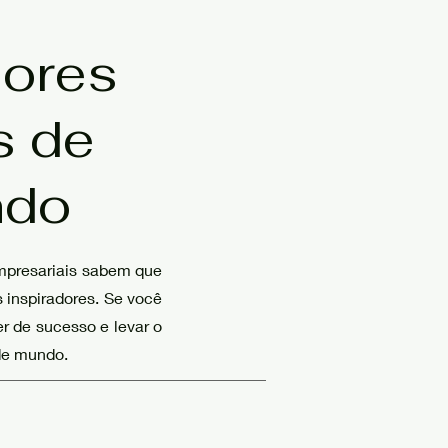
dores
s de
ndo
mpresariais sabem que
s inspiradores. Se você
er de sucesso e levar o
 de mundo.