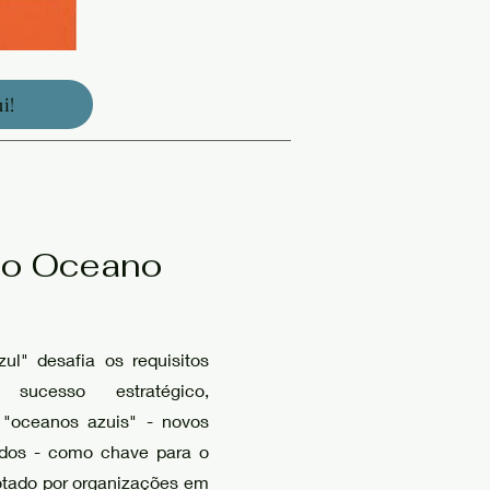
i!
 do Oceano
ul" desafia os requisitos
sucesso estratégico,
 "oceanos azuis" - novos
dos - como chave para o
dotado por organizações em