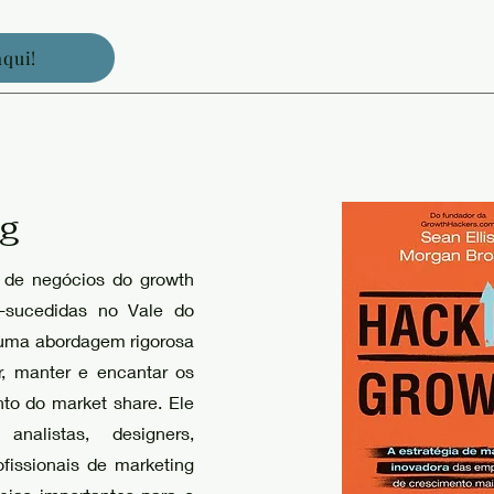
aqui!
ng
a de negócios do growth
-sucedidas no Vale do
e uma abordagem rigorosa
r, manter e encantar os
nto do market share. Ele
nalistas, designers,
fissionais de marketing