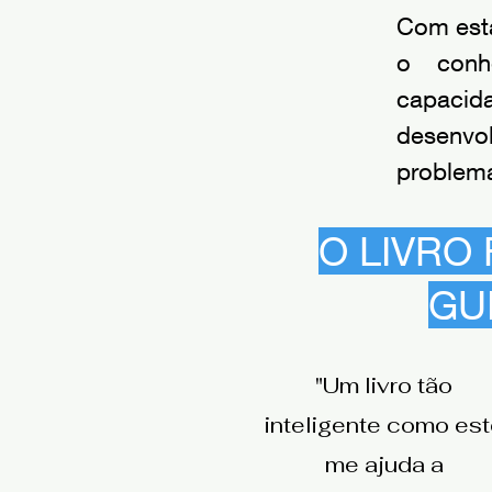
Com esta
o conh
capacid
desenvo
problema
O LIVRO
GU
"Um livro tão
inteligente como es
me ajuda a