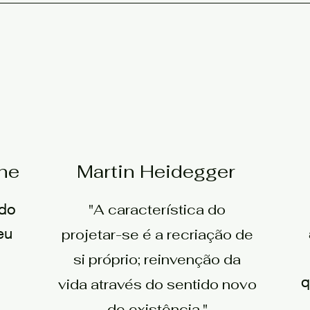
che
Martin Heidegger
ndo
"A característica do
eu
projetar-se é a recriação de
si próprio; reinvenção da
q
vida através do sentido novo
de existência."