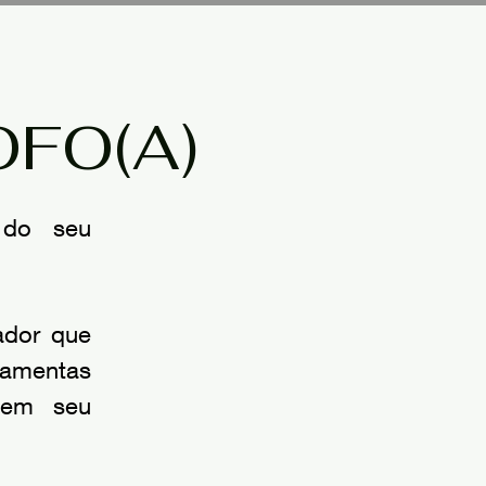
FO(A)
 do seu
ador que
ramentas
 em seu