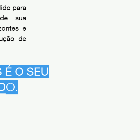
lido para
 de sua
zontes e
lução de
 É O SEU
O.
D