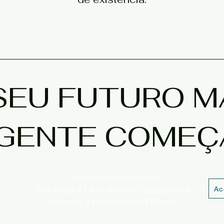
SEU FUTURO M
IGENTE COMEÇA
Turbine o seu cérebro.
Conheça a Filosofia das Ocupações e
Ac
Aprenda a Pense como Filósofo.