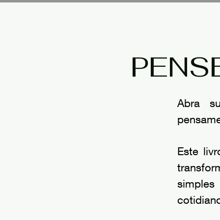
PENS
Abra s
pensamen
Este liv
transfor
simples
cotidian