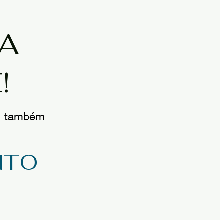
TA
!
ê também
NTO