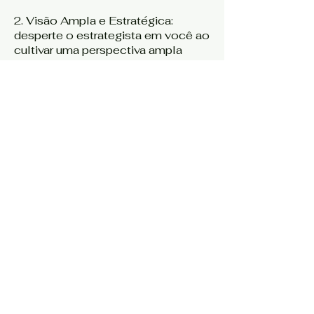
2. Visão Ampla e Estratégica:
desperte o estrategista em você ao
cultivar uma perspectiva ampla
sobre questões complexas,
antecipando tendências e
identificando oportunidades
estratégicas.
3. Resolução Criativa de
Problemas: torne-se um mago das
soluções, aprendendo a encontrar
respostas inovadoras diante dos
desafios.
Detalhes
1. Garantia de 7 dias
2. Certificado de conclusão
3. Mais de 5 horas de aulas e 240